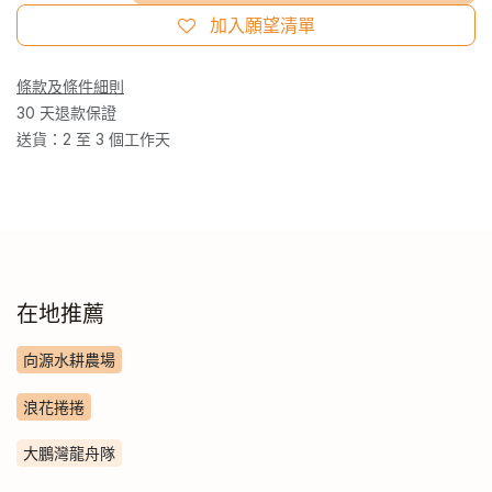
加入願望清單
條款及條件細則
30 天退款保證
送貨：2 至 3 個工作天
在地推薦
向源水耕農場
浪花捲捲
大鵬灣龍舟隊