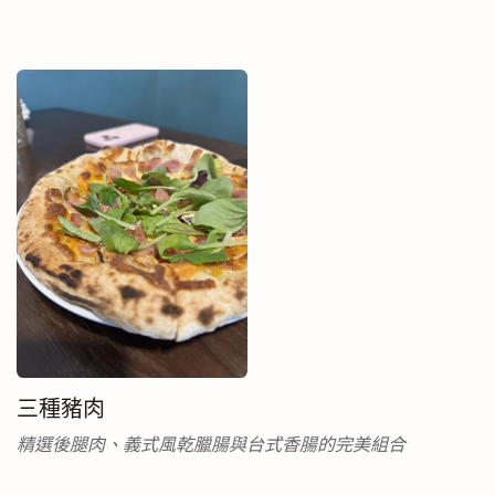
三種豬肉
精選後腿肉、義式風乾臘腸與台式香腸的完美組合