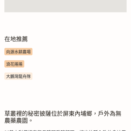
在地推薦
向源水耕農場
浪花捲捲
大鵬灣龍舟隊
草叢裡的秘密披薩位於屏東內埔鄉，戶外為無
農藥農園。