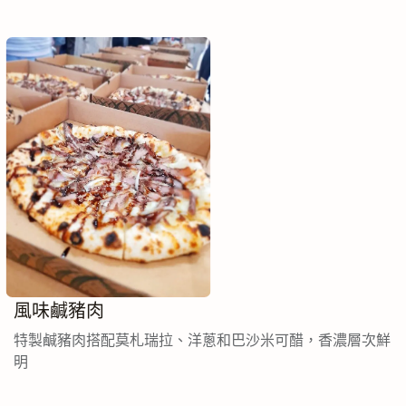
風味鹹豬肉
特製鹹豬肉搭配莫札瑞拉、洋蔥和巴沙米可醋，香濃層次鮮
明