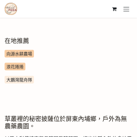
跳至內容
在地推薦
向源水耕農場
浪花捲捲
大鵬灣龍舟隊
草叢裡的秘密披薩位於屏東內埔鄉，戶外為無
農藥農園。