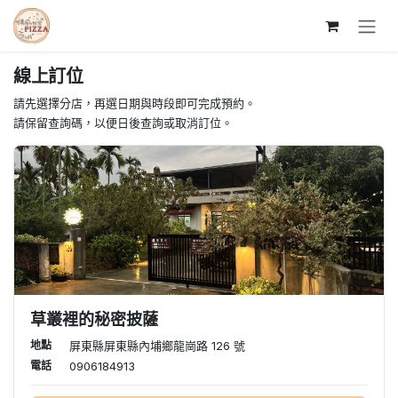
跳至內容
線上訂位
請先選擇分店，再選日期與時段即可完成預約。
請保留查詢碼，以便日後查詢或取消訂位。
草叢裡的秘密披薩
地點
屏東縣屏東縣內埔鄉龍崗路 126 號
電話
0906184913